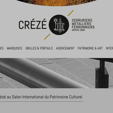
RES
MARQUISES
GRILLES & PORTAILS
AGENCEMENT
PATRIMOINE & ART
INTE
ézé au Salon International du Patrimoine Culturel