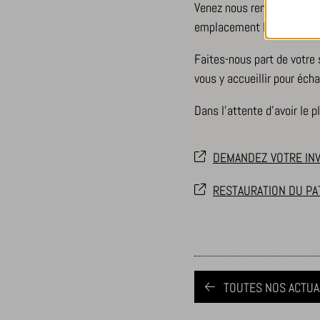
Venez nous rencontrer en s
CookieL
emplacement B54.
mhcooki
Faites-nous part de votre 
pll_lang
_ga
Autre
vous y accueillir pour écha
viewed_c
_ga_*
Cette 
mp_*_mi
Dans l’attente d’avoir le pl
les aut
DEMANDEZ VOTRE INV
_dd_s
RESTAURATION DU PA
amp_*
cbLDBex
notified
perf_*
TOUTES NOS ACTUA
s_epac
ssm_au