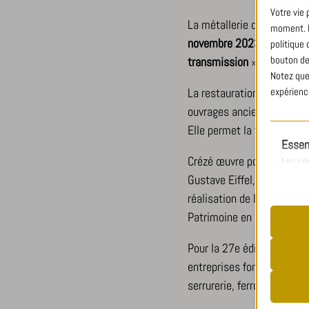
Votre vie
La métallerie d’art Crézé 
moment. Po
novembre 2023
au
Carrou
politique
bouton de
transmission
».
Notez que
expérience
La restauration du patrimo
ouvrages anciens et conso
Elle permet la transmission
Essen
Crézé œuvre pour le patri
Les co
bon fo
Gustave Eiffel, la restaura
utilisa
réalisation de la “
Time Bal
Patrimoine en Bretagne av
Pour la 27e édition du sa
__stripe
entreprises font désormai
Analy
cookiela
serrurerie, ferronnerie et 
Les coo
cookiela
d'obten