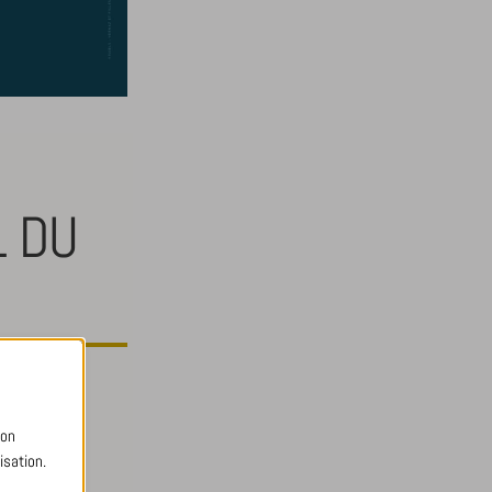
L DU
bon
isation.