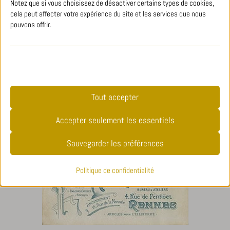
Notez que si vous choisissez de désactiver certains types de cookies,
cela peut affecter votre expérience du site et les services que nous
pouvons offrir.
Essentiels
Les cookies et services essentiels permettent les fonctions de base
et sont nécessaires au bon fonctionnement du site web. Ces
cookies et services ne nécessitent pas de consentement utilisateur
Tout accepter
selon le RGPD.
Accepter seulement les essentiels
Afficher les détails
Sauvegarder les préférences
__stripe_sid
Analyses
cookielawinfo-checkbox-*
Politique de confidentialité
Les cookies statistiques recueillent des informations sur
cookielawinfo-checkbox-functional
l'utilisation, nous permettant d'obtenir des informations sur la
manière dont nos visiteurs interagissent avec notre site web.
CookieLawInfoConsent
mhcookie
Afficher les détails
pll_language