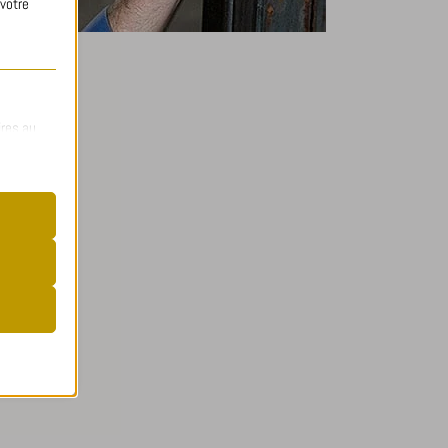
 votre
ires au
nsentement
t
site web.