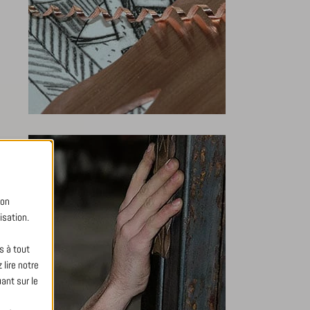
bon
isation.
s à tout
lire notre
ant sur le