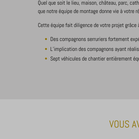
Autre
Quel que soit le lieu, maison, château, parc, cath
viewed_c
_ga_*
Cette 
que notre équipe de montage donne vie à votre r
mp_*_mi
les aut
Cette équipe fait diligence de votre projet grâce à
Des compagnons serruriers fortement expé
_dd_s
L’implication des compagnons ayant réalis
amp_*
Sept véhicules de chantier entièrement équ
cbLDBex
notified
perf_*
s_epac
ssm_au
x-hng
VOUS A