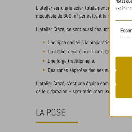
Notez que
L’atelier serrurerie acier, totalement rénové, di
expérience
modulable de 800 m² permettant la réalisation d
L’atelier Crézé, ce sont aussi des univers dédiés 
Essen
Les co
Une ligne dédiée à la préparation des matiè
bon fo
Un atelier séparé pour l’inox, le laiton et le
utilisa
Une forge traditionnelle.
Des zones séparées dédiées aux finitions.
__stripe
L’atelier Crézé, c’est une équipe composée d’ho
Analy
cookiela
de leur domaine – serrurerie, menuiserie acier, fe
Les coo
cookiela
d'obten
CookieL
LA POSE
mhcooki
pll_lang
_ga