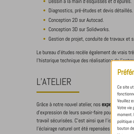
Dessin à la main d’esquisses et d’épures.
Diagnostics, pré-études et devis détaillés.
Conception 2D sur Autocad.
Conception 3D sur Solidworks.
Gestion de projet, conduite de travaux et s
Le bureau d’études recèle également de vrais tr
l’historique technique des réalisations de l’entre
Préfé
L’ATELIER
Ce site u
fonctionne
Veuillez e
Grâce à notre nouvel atelier, nos
experts en métal
Votre vie
d’expression de leurs savoir-faire pour donner vi
moment. Po
travail sécurisées. C’est ainsi que l’isolation t
politique
l’éclairage naturel ont été repensées pour offrir 
bouton de