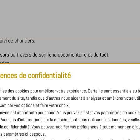
uivi de chantiers.
ésors au travers de son fond documentaire et de tout
prise.
rences de confidentialité
tilise des cookies pour améliorer votre expérience. Certains sont essentiels au 
ment du site, tandis que d'autres nous aident à analyser et améliorer votre util
xaminer vos options et faire votre choix.
lerie, ferronnerie et serrurerie
disposent d’un site
 privée est importante pour nous. Vous pouvez ajuster vos paramètres de cookie
e aux réalisations de nos clients dans des conditions de
ur plus d'informations sur la manière dont nous utilisons les données, veuillez 
hermique, l’absorption phonique et la prédominance de
 de confidentialité. Vous pouvez modifier vos préférences à tout moment en cliqu
des conditions propices à un travail de qualité.
s paramètres ci-dessous.