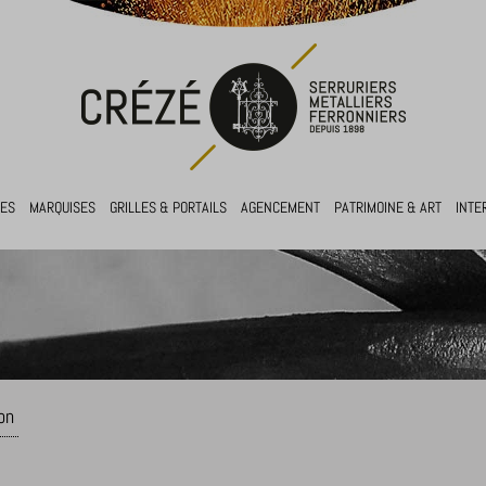
RES
MARQUISES
GRILLES & PORTAILS
AGENCEMENT
PATRIMOINE & ART
INTE
on