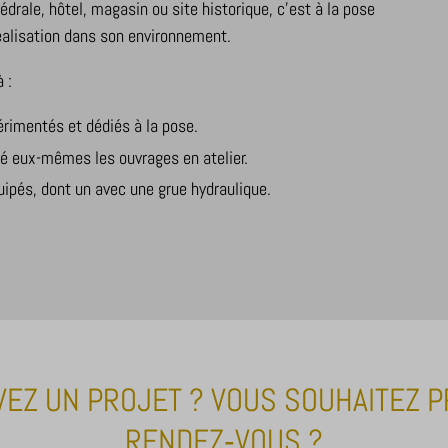
s services
édrale, hôtel, magasin ou site historique, c’est à la pose
ookie_policy
catégorie comprend tous les cookies, domaines et services qui ne sont pas inc
éalisation dans son environnement.
xpanel
res catégories spécifiques ou qui n'ont pas été explicitement catégorisés.
 :
Afficher les détails
rimentés et dédiés à la pose.
é eux-mêmes les ouvrages en atelier.
ipés, dont un avec une grue hydraulique.
-Affichage_Charte
_c
VEZ UN PROJET ? VOUS SOUHAITEZ 
RENDEZ‑VOUS ?