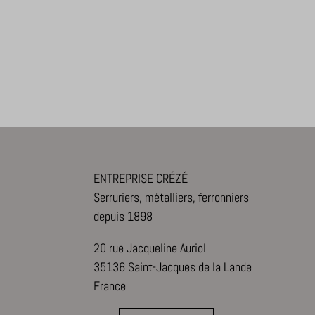
ENTREPRISE CRÉZÉ
Serruriers, métalliers, ferronniers
depuis 1898
20 rue Jacqueline Auriol
35136 Saint-Jacques de la Lande
France