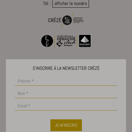
Tél. :
afficher le numéro
notified-Affichage_Charte
perf_*
s_epac
ssm_au_c
x-hng
S'INSCRIRE À LA NEWSLETTER CRÉZÉ
JE M'INSCRIS