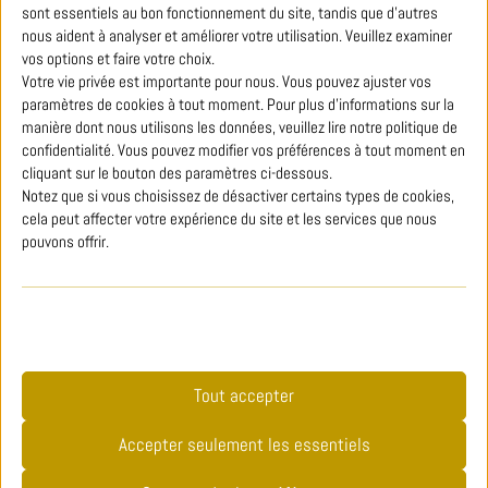
sont essentiels au bon fonctionnement du site, tandis que d'autres
forces afin d’agir pour la région. »
, souligne Françoise Gatel,
nous aident à analyser et améliorer votre utilisation. Veuillez examiner
sénatrice maire de Châteaugiron. Depuis 2010, de nombreux clubs
vos options et faire votre choix.
de mécènes sont créés sous I’égide de la Fondation du patrimoine
Votre vie privée est importante pour nous. Vous pouvez ajuster vos
e
qui célèbre cette année son 20
anniversaire. Toute entreprise
paramètres de cookies à tout moment. Pour plus d'informations sur la
quelle que soit sa taille ou son secteur d’activité peut adhérer. Les
manière dont nous utilisons les données, veuillez lire notre politique de
clubs constituent également un lieu de réseau et de sociabilité
confidentialité. Vous pouvez modifier vos préférences à tout moment en
pour les chefs d’entreprises.
cliquant sur le bouton des paramètres ci-dessous.
Notez que si vous choisissez de désactiver certains types de cookies,
cela peut affecter votre expérience du site et les services que nous
TÉLÉCHARGER LE PDF
pouvons offrir.
Essentiels
Les cookies et services essentiels permettent les fonctions de base
TOUTES LES ARTICLES DE PRESSE
et sont nécessaires au bon fonctionnement du site web. Ces
cookies et services ne nécessitent pas de consentement utilisateur
Tout accepter
selon le RGPD.
Accepter seulement les essentiels
Afficher les détails