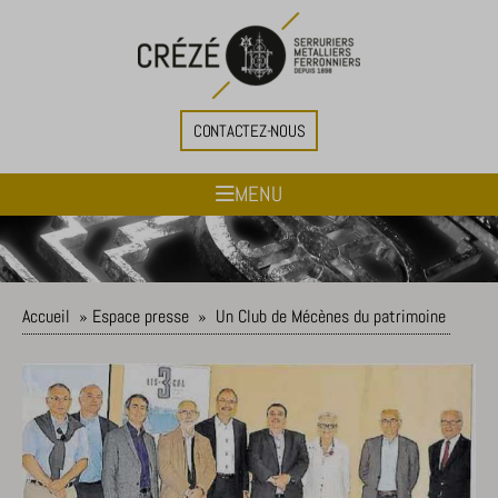
CONTACTEZ-NOUS
MENU
Accueil
»
Espace presse
»
Un Club de Mécènes du patrimoine