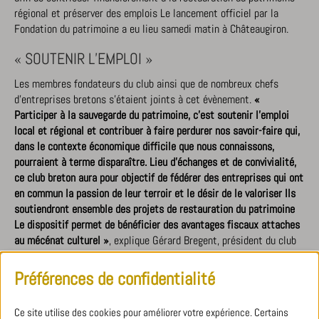
régional et préserver des emplois Le lancement officiel par la
Fondation du patrimoine a eu lieu samedi matin à Châteaugiron.
« SOUTENIR L’EMPLOI »
Les membres fondateurs du club ainsi que de nombreux chefs
d’entreprises bretons s’étaient joints à cet évènement.
«
Participer à la sauvegarde du patrimoine, c’est soutenir l’emploi
local et régional et contribuer à faire perdurer nos savoir-faire qui,
dans le contexte économique difficile que nous connaissons,
pourraient à terme disparaître. Lieu d’échanges et de convivialité,
ce club breton aura pour objectif de fédérer des entreprises qui ont
en commun la passion de leur terroir et le désir de le valoriser Ils
soutiendront ensemble des projets de restauration du patrimoine
Le dispositif permet de bénéficier des avantages fiscaux attaches
au mécénat culturel »
, explique Gérard Bregent, président du club
et gérant de I’entreprise Joubrel à La Mézière.
Préférences de confidentialité
« La préservation du patrimoine est essentielle ! C’est également
un outil de développement du territoire qui favorise l’économie
Ce site utilise des cookies pour améliorer votre expérience. Certains
locale. Ce club symbolise la volonté d’entreprises d’unir leurs