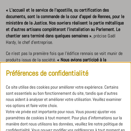
« L’accueil et le service de l’apostille, ou certification des
documents, sont la commande de la cour d’appel de Rennes, pour le
ministère de la Justice. Nos ouvriers réalisent la partie métallique
et d’autres artisans compléteront l’installation au Parlement. Le
chantier sera terminé dans quelques semaines »
, précise Gaël
Hardy, le chef d’entreprise.
Ce n’est pas la première fois que l’édifice rennais se voit munir de
produits issus de la société.
« Nous avions participé à la
reconstruction du Parlement, après le terrible incendie de 1994.
Préférences de confidentialité
Nous continuons donc à oeuvrer pour cet édifice emblématique.
Nous conservons d’ailleurs, dans notre atelier, des pièces
anciennes, comme le garde-corps de l’ancienne bibliothèque. Celui-
Ce site utilise des cookies pour améliorer votre expérience. Certains
ci avait été démonté, avant l’incendie. »
sont essentiels au bon fonctionnement du site, tandis que d'autres
nous aident à analyser et améliorer votre utilisation. Veuillez examiner
vos options et faire votre choix.
TÉLÉCHARGER LE PDF
Votre vie privée est importante pour nous. Vous pouvez ajuster vos
paramètres de cookies à tout moment. Pour plus d'informations sur la
manière dont nous utilisons les données, veuillez lire notre politique de
confidentialité. Vous pouvez modifier vos préférences à tout moment en