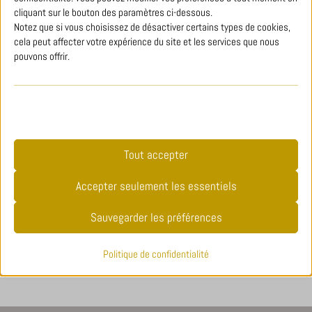
cliquant sur le bouton des paramètres ci-dessous.
Notez que si vous choisissez de désactiver certains types de cookies,
TOUTES LES ARTICLES DE PRESSE
cela peut affecter votre expérience du site et les services que nous
pouvons offrir.
Essentiels
Les cookies et services essentiels permettent les fonctions de base
et sont nécessaires au bon fonctionnement du site web. Ces
cookies et services ne nécessitent pas de consentement utilisateur
Tout accepter
VOUS AVEZ UN PROJET ? VOUS SOUHAITEZ
selon le RGPD.
PRENDRE RENDEZ‑VOUS ?
Accepter seulement les essentiels
Afficher les détails
Sauvegarder les préférences
__stripe_sid
CONTACTEZ-NOUS !
Analyses
cookielawinfo-checkbox-*
Politique de confidentialité
Les cookies statistiques recueillent des informations sur
cookielawinfo-checkbox-functional
l'utilisation, nous permettant d'obtenir des informations sur la
manière dont nos visiteurs interagissent avec notre site web.
CookieLawInfoConsent
mhcookie