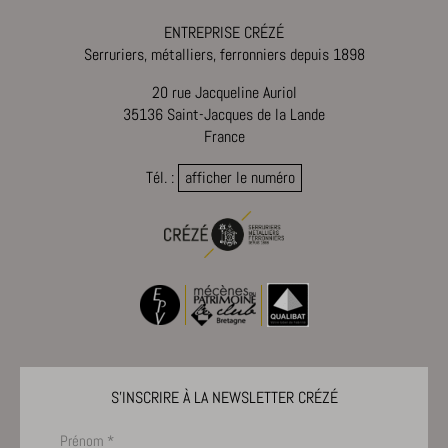
Afficher les détails
pll_language
ENTREPRISE CRÉZÉ
Serruriers, métalliers, ferronniers depuis 1898
_ga
viewed_cookie_policy
Autres services
_ga_*
20 rue Jacqueline Auriol
Cette catégorie comprend tous les cookies, domaines et services
35136 Saint-Jacques de la Lande
mp_*_mixpanel
qui ne sont pas inclus dans les autres catégories spécifiques ou qui
France
n'ont pas été explicitement catégorisés.
Tél. :
afficher le numéro
Afficher les détails
_dd_s
amp_*
cbLDBex
notified-Affichage_Charte
perf_*
s_epac
S'INSCRIRE À LA NEWSLETTER CRÉZÉ
ssm_au_c
x-hng