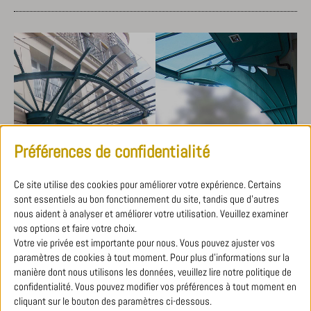
Préférences de confidentialité
MARQUISES CONTEMPORAINES
Ce site utilise des cookies pour améliorer votre expérience. Certains
CINÉMA À DINARD
sont essentiels au bon fonctionnement du site, tandis que d'autres
nous aident à analyser et améliorer votre utilisation. Veuillez examiner
Marquise design en acier
vos options et faire votre choix.
Votre vie privée est importante pour nous. Vous pouvez ajuster vos
paramètres de cookies à tout moment. Pour plus d'informations sur la
Marquise de très larges dimensions destinée à abriter le public
manière dont nous utilisons les données, veuillez lire notre politique de
d’un cinéma à Dinard.
confidentialité. Vous pouvez modifier vos préférences à tout moment en
Toute en acier, elle a été réalisée en collaboration avec l’architecte
cliquant sur le bouton des paramètres ci-dessous.