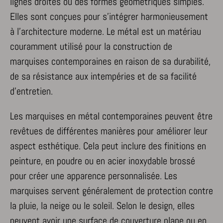
lignes droites ou des formes géométriques simples.
_ga
viewed_cookie_policy
Elles sont conçues pour s’intégrer harmonieusement
Autres services
_ga_*
à l’architecture moderne. Le métal est un matériau
Cette catégorie comprend tous les cookies, domaines et services
mp_*_mixpanel
qui ne sont pas inclus dans les autres catégories spécifiques ou qui
couramment utilisé pour la construction de
n'ont pas été explicitement catégorisés.
marquises contemporaines en raison de sa durabilité,
Afficher les détails
de sa résistance aux intempéries et de sa facilité
d’entretien.
_dd_s
amp_*
Les marquises en métal contemporaines peuvent être
cbLDBex
revêtues de différentes manières pour améliorer leur
notified-Affichage_Charte
aspect esthétique. Cela peut inclure des finitions en
perf_*
peinture, en poudre ou en acier inoxydable brossé
s_epac
pour créer une apparence personnalisée. Les
ssm_au_c
marquises servent généralement de protection contre
x-hng
la pluie, la neige ou le soleil. Selon le design, elles
peuvent avoir une surface de couverture plane ou en