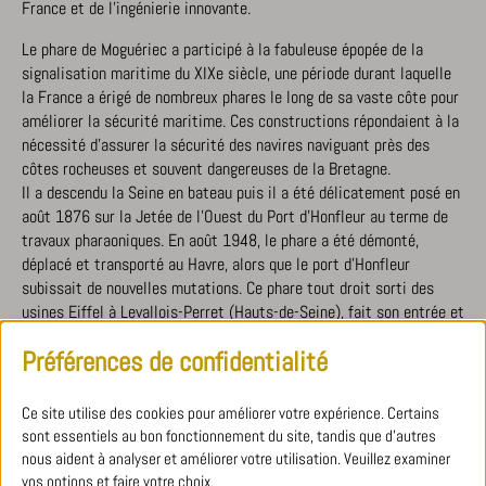
France et de l’ingénierie innovante.
Le phare de Moguériec a participé à la fabuleuse épopée de la
signalisation maritime du XIXe siècle, une période durant laquelle
la France a érigé de nombreux phares le long de sa vaste côte pour
améliorer la sécurité maritime. Ces constructions répondaient à la
nécessité d’assurer la sécurité des navires naviguant près des
côtes rocheuses et souvent dangereuses de la Bretagne.
Il a descendu la Seine en bateau puis il a été délicatement posé en
août 1876 sur la Jetée de l’Ouest du Port d’Honfleur au terme de
travaux pharaoniques. En août 1948, le phare a été démonté,
déplacé et transporté au Havre, alors que le port d’Honfleur
subissait de nouvelles mutations. Ce phare tout droit sorti des
usines Eiffel à Levallois-Perret (Hauts-de-Seine), fait son entrée et
est allumé dans le Port de Moguériec en 1961. Il coulera des jours
Préférences de confidentialité
heureux, jusqu’en 2015 où est annoncée sa prochaine démolition.
Après une intense lutte pour la conservation et la restauration du
Phare menée notamment par l’association “Sauvons le Phare de
Ce site utilise des cookies pour améliorer votre expérience. Certains
Mogueriec”, ce dernier quitte le port breton en septembre 2021
sont essentiels au bon fonctionnement du site, tandis que d'autres
pour être rénové.
nous aident à analyser et améliorer votre utilisation. Veuillez examiner
vos options et faire votre choix.