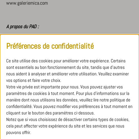
www.galeriemica.com
A propos du PAD :
Événement fondateur pour les amateurs et collectionneurs
Préférences de confidentialité
internationaux d’Art et de Design, le PAD réinvente depuis 23 ans
le cabinet d’amateur et l’éclectisme, discernant les aspirations
esthétiques et plastiques de son époque pour offrir un écrin
Ce site utilise des cookies pour améliorer votre expérience. Certains
intimiste à ceux qui, par héritage et par passion, ont élu les Arts
sont essentiels au bon fonctionnement du site, tandis que d'autres
Décoratifs et le Design comme le cœur de leur collection. Chaque
nous aident à analyser et améliorer votre utilisation. Veuillez examiner
édition évolue pour faire naître des dialogues inédits entre l’Art
vos options et faire votre choix.
Moderne, le Design Historique et Contemporain, les Bijoux, les Arts
Votre vie privée est importante pour nous. Vous pouvez ajuster vos
Premiers, et affirmer une personnalité et un point de vue unique de
paramètres de cookies à tout moment. Pour plus d'informations sur la
l’Art de Vivre et de Collectionner. Le magnétisme du PAD, c’est
manière dont nous utilisons les données, veuillez lire notre politique de
l’invitation à pénétrer dans une collection personnelle, conçue par
confidentialité. Vous pouvez modifier vos préférences à tout moment en
cliquant sur le bouton des paramètres ci-dessous.
une sélection de marchands français et internationaux, tous plus
Notez que si vous choisissez de désactiver certains types de cookies,
pertinents dans leurs domaines, pour s’adresser à chaque
cela peut affecter votre expérience du site et les services que nous
collectionneur passionné venu du monde entier. Le PAD propose un
pouvons offrir.
parcours exceptionnel du Beau, une résonance stimulante entre les