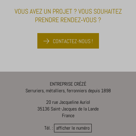
mp_*_mixpanel
qui ne sont pas inclus dans les autres catégories spécifiques ou qui
VOUS AVEZ UN PROJET ? VOUS SOUHAITEZ
n'ont pas été explicitement catégorisés.
PRENDRE RENDEZ‑VOUS ?
Afficher les détails
_dd_s
CONTACTEZ-NOUS !
amp_*
cbLDBex
notified-Affichage_Charte
perf_*
ENTREPRISE CRÉZÉ
s_epac
Serruriers, métalliers, ferronniers depuis 1898
ssm_au_c
20 rue Jacqueline Auriol
x-hng
35136 Saint-Jacques de la Lande
France
Tél. :
afficher le numéro