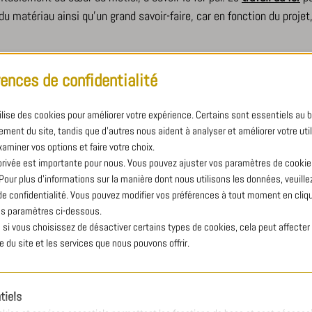
 matériau ainsi qu’un grand savoir-faire, car en fonction du projet,
-t-il entre ces matériaux ? Quelles sont leurs propriétés physiques
rences de confidentialité
savoir sur le fer pur.
CIER : DIFFÉRENCES ET PROPRIÉTÉS 
tilise des cookies pour améliorer votre expérience. Certains sont essentiels au 
ment du site, tandis que d'autres nous aident à analyser et améliorer votre util
xaminer vos options et faire votre choix.
ment un abus de langage. En effet, quand on évoque ce matériau, la 
 privée est importante pour nous. Vous pouvez ajuster vos paramètres de cookie
ire référence à l’acier qui est un alliage de fer, de carbone et d’au
ur plus d'informations sur la manière dont nous utilisons les données, veuillez 
 de confidentialité. Vous pouvez modifier vos préférences à tout moment en cliqu
s paramètres ci-dessous.
lus résistant que le fer pur qui lui est malléable et tendre. L’acier e
 si vous choisissez de désactiver certains types de cookies, cela peut affecter
nt devoir soutenir un poids important par exemple. Si le fer pur est m
 du site et les services que nous pouvons offrir.
éressant, car il offre une grande souplesse permettant de réaliser d
par une réduction en bas fourneaux, depuis la révolution industrielle, 
tiels
t est par la suite décarburé. Le fer pur contient donc une teneur en