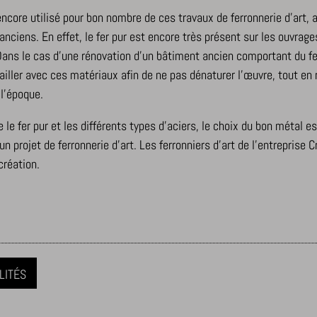
 encore utilisé pour bon nombre de ces travaux de ferronnerie d’art, a
nciens. En effet, le fer pur est encore très présent sur les ouvrage
 Dans le cas d’une rénovation d’un bâtiment ancien comportant du fer 
vailler avec ces matériaux afin de ne pas dénaturer l’œuvre, tout en
-Affichage_Charte
 l’époque.
 le fer pur et les différents types d’aciers, le choix du bon métal 
n projet de ferronnerie d’art. Les ferronniers d’art de l’entreprise 
_c
création.
LITÉS