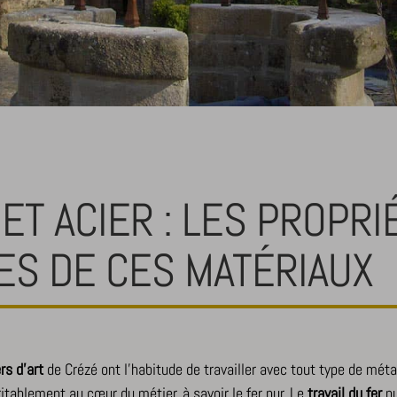
ET ACIER : LES PROPRI
ES DE CES MATÉRIAUX
rs d’art
de Crézé ont l’habitude de travailler avec tout type de mét
éritablement au cœur du métier, à savoir le fer pur. Le
travail du fer
pu