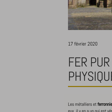
17 février 2020
FER PUR 
PHYSIQU
Les métalliers et
ferronnie
eux, il y en a un qui est v