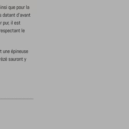
insi que pour la
s datant d’avant
pur, il est
 respectant le
est une épineuse
Crézé sauront y