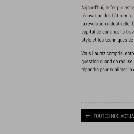
_dd_s
Aujourd’hui, le fer pur est
amp_*
rénovation des bâtiments a
la révolution industrielle.
cbLDBex
capital de continuer à tra
notified
style et les techniques de
perf_*
s_epac
Vous l’aurez compris, entre
question quand on réalise u
ssm_au
répondre pour sublimer la 
x-hng
TOUTES NOS ACTUA